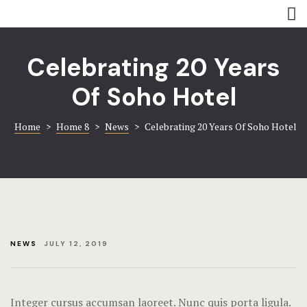
Rooms
Amenities
Amenities
Coming soo
Celebrating 20 Years
Contact
Contact
Of Soho Hotel
Gallery
Gallery
Home
>
Home 8
>
News
>
Celebrating 20 Years Of Soho Hotel
Book now
Home 8
Hotel Acco
Hotel Booki
NEWS
JULY 12, 2019
Hotel Cart
Hotel Chec
Integer cursus accumsan laoreet. Nunc quis porta ligula.