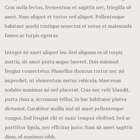
Hotel Room
Cras nulla lectus, fermentum et sagittis nec, fringilla sit
amet.
Nam aliquet et tortor sed aliquet. Pellentesque
Hotel Than
habitant morbi tristique senectus et netus et malesuada
fames ac turpis egestas.
Natural jun
Offers
Integer sit amet aliquet leo. Sed aliquam ex id turpis
mattis, sit amet porta augue laoreet. Duis euismod
Page 404
feugiat consectetur. Phasellus rhoncus tortor nec mi
imperdiet, ut elementum metus vehicula. Maecenas
Reservatio
sodales maximus mi sed placerat. Cras nec velit blandit,
Rooms
porta risus a, accumsan tellus. In hac habitasse platea
dictumst. Curabitur mollis nisl sit amet pellentesque
Rooms Caro
congue. Sed feugiat elit et nunc tempor eleifend. Sed ac
porttitor ligula, nec efficitur justo. Nam sit amet sagittis
Rooms Imag
diam, id maximus nibh.